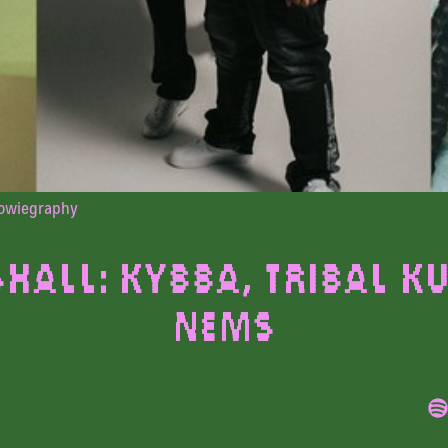
Lowiegraphy
hall: Kybba, Tribal K
NEMS