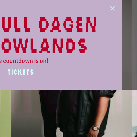
ull dagen
lowlands
e countdown is on!
TICKETS