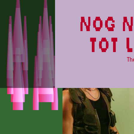
CAMPINGFLIGHT
nog n
tot 
Th