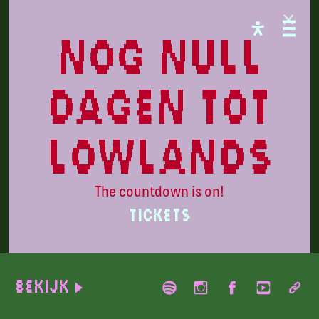
LOWLANDS
nog null
dagen tot
lowlands
The countdown is on!
TICKETS
Chalk
Bekijk