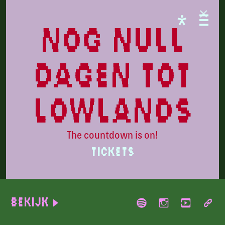
FREE STATE
nog null
dagen tot
lowlands
The countdown is on!
TICKETS
Clipse
Bekijk