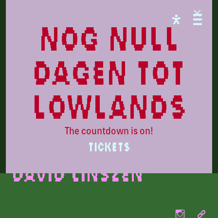
LOWLANDS
nog null
dagen tot
lowlands
The countdown is on!
Beeld door Abel van Erkel
TICKETS
David Linszen