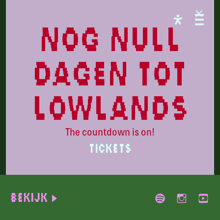
CAMPINGFLIGHT
nog null
dagen tot
lowlands
The countdown is on!
TICKETS
Dove Ellis
Bekijk