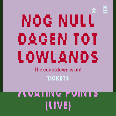
LL26
nog null
dagen tot
lowlands
The countdown is on!
Beeld: Genevieve Reeves
TICKETS
Floating Points
(live)