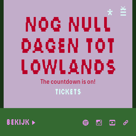
FREE STATE
nog null
dagen tot
lowlands
The countdown is on!
TICKETS
Geese
Bekijk