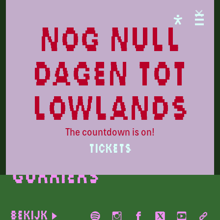
CAMPINGFLIGHT
nog null
dagen tot
lowlands
The countdown is on!
Beeld door: Hunter Long
TICKETS
Gurriers
Bekijk