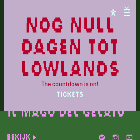
CAMPINGFLIGHT
nog null
dagen tot
lowlands
The countdown is on!
Beeld door: Vasta Film
TICKETS
Il Mago Del Gelato
Bekijk