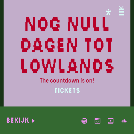
PARADISE
nog null
dagen tot
lowlands
The countdown is on!
TICKETS
james K
Bekijk