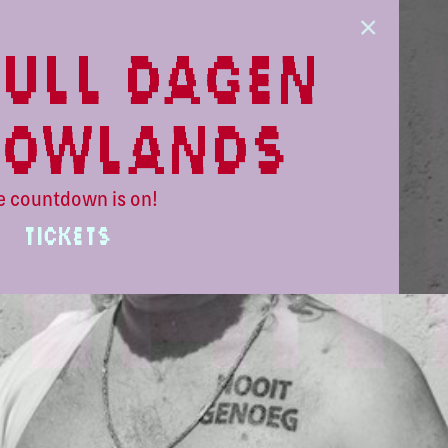
ull dagen
lowlands
e countdown is on!
TICKETS