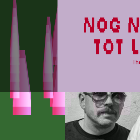
LL26
nog n
tot 
Th