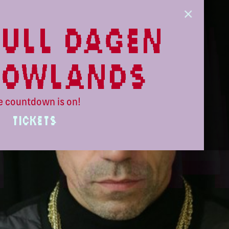
ull dagen
lowlands
e countdown is on!
TICKETS