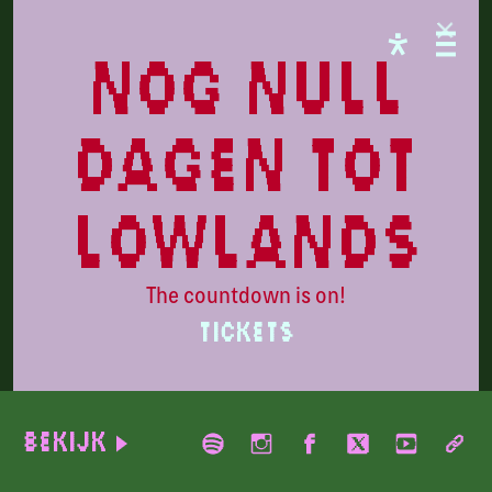
PARADISE
nog null
dagen tot
lowlands
The countdown is on!
TICKETS
Kneecap
Bekijk