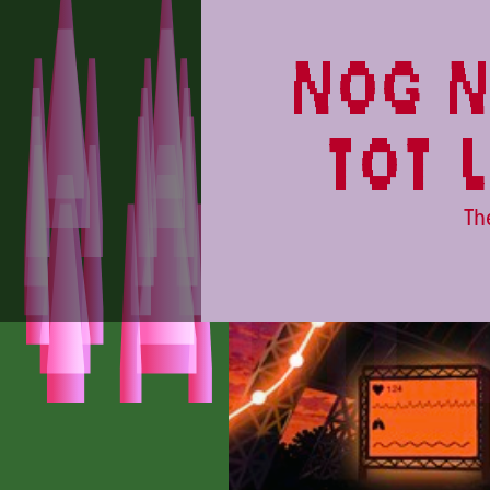
LL26
nog n
tot 
Th