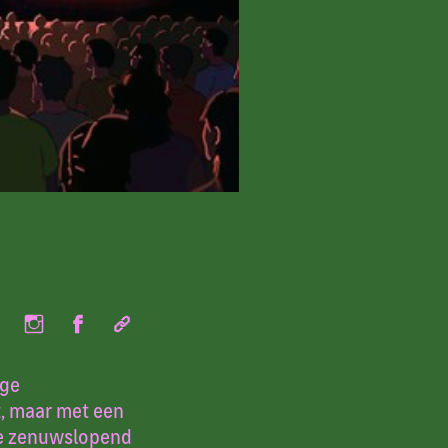
ige
t, maar met een
oe zenuwslopend