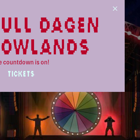
ull dagen
lowlands
e countdown is on!
TICKETS