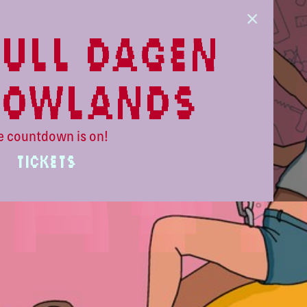
ull dagen
lowlands
e countdown is on!
TICKETS