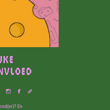
jke
nvloed
ond(er)? En