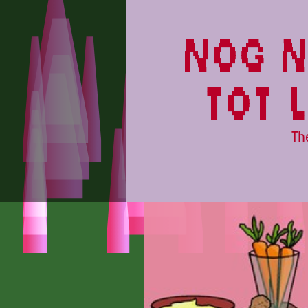
PARADISE
nog n
tot 
Th