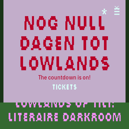
LOWLANDS
nog null
dagen tot
lowlands
The countdown is on!
Beeld door: Roos Pierson
TICKETS
Lowlands op Tilt:
Literaire Darkroom