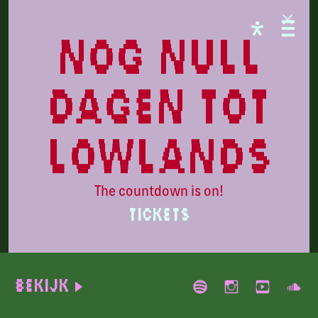
programma
nog null
dagen tot
lowlands
The countdown is on!
TICKETS
Maey
Bekijk