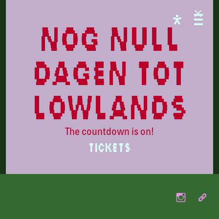
PARADISE
nog null
dagen tot
lowlands
The countdown is on!
TICKETS
Marie Koet