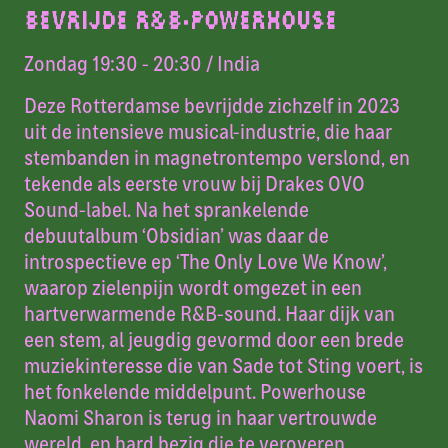
BEVRIJDE R&B-POWERHOUSE
Zondag 19:30 - 20:30
/ India
Deze Rotterdamse bevrijdde zichzelf in 2023
uit de intensieve musical-industrie, die haar
stembanden in magnetrontempo verslond, en
tekende als eerste vrouw bij Drakes OVO
Sound-label. Na het sprankelende
debuutalbum ‘Obsidian’ was daar de
introspectieve ep ‘The Only Love We Know’,
waarop zielenpijn wordt omgezet in een
hartverwarmende R&B-sound. Haar dijk van
een stem, al jeugdig gevormd door een brede
muziekinteresse die van Sade tot Sting voert, is
het fonkelende middelpunt. Powerhouse
Naomi Sharon is terug in haar vertrouwde
wereld, en hard bezig die te veroveren
.