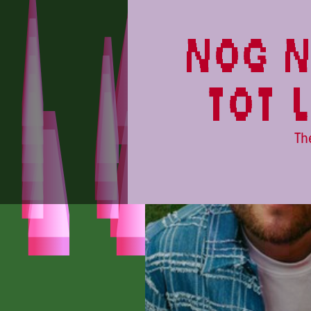
CAMPINGFLIGHT
nog n
tot 
Th