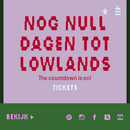
CAMPINGFLIGHT
nog null
dagen tot
lowlands
The countdown is on!
TICKETS
Rose Gray
Bekijk