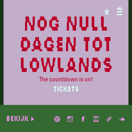
CAMPINGFLIGHT
nog null
dagen tot
lowlands
The countdown is on!
TICKETS
SOMBR
Bekijk