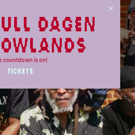
ull dagen
lowlands
e countdown is on!
TICKETS