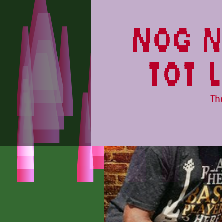
PARADISE
nog n
tot 
Th