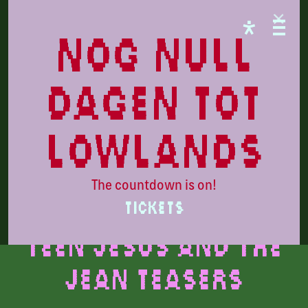
CAMPINGFLIGHT
nog null
dagen tot
lowlands
The countdown is on!
Beeld door: Brianna DaSilva
TICKETS
Teen Jesus and the
Jean Teasers