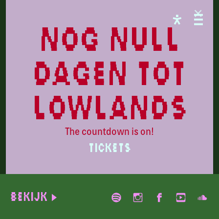
FREE STATE
nog null
dagen tot
lowlands
The countdown is on!
TICKETS
Tera Kòrá
Bekijk