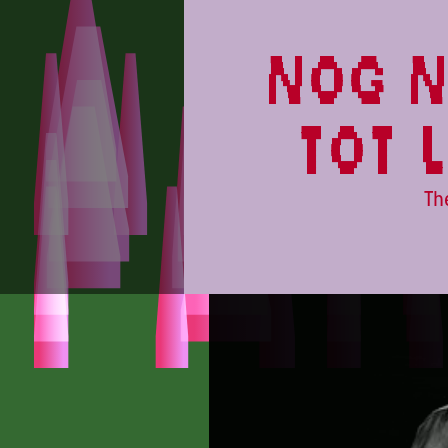
PARADISE
nog n
tot 
Th