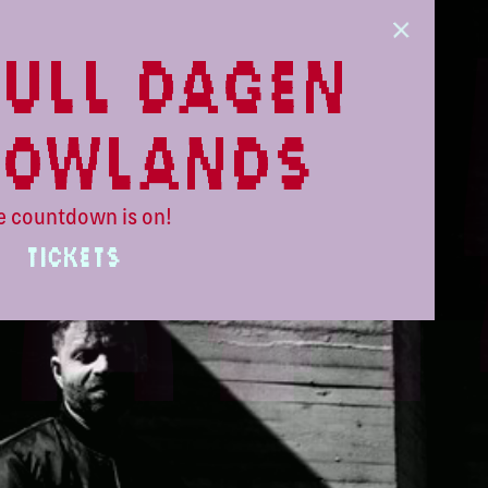
ull dagen
lowlands
e countdown is on!
TICKETS