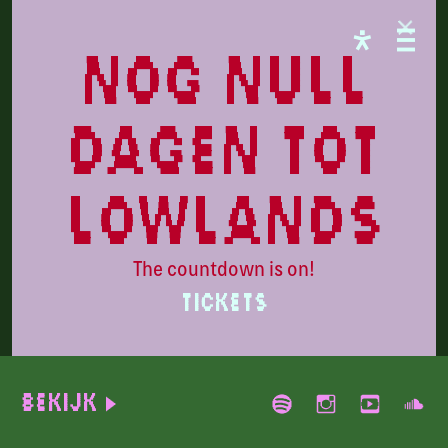
CAMPINGFLIGHT
nog null
dagen tot
lowlands
The countdown is on!
TICKETS
Tienson
Bekijk