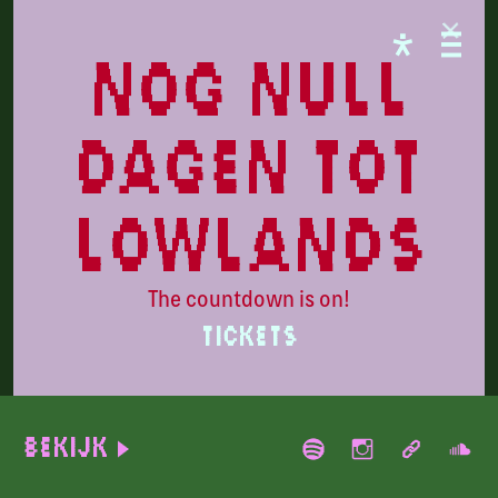
LL26
nog null
dagen tot
lowlands
The countdown is on!
TICKETS
upsammy
Bekijk