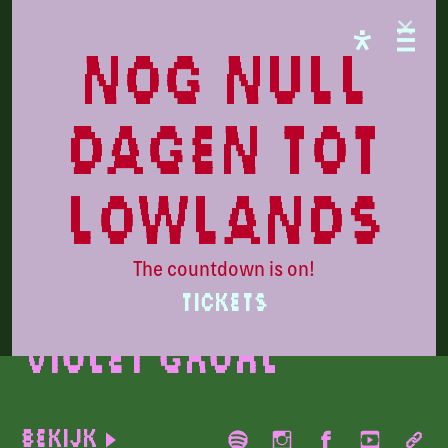
PARADISE
nog null
dagen tot
lowlands
The countdown is on!
Beeld door: Bella Newman
TICKETS
Violet Grohl
Bekijk