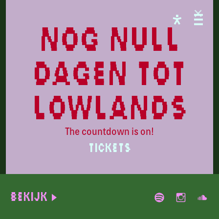
PARADISE
nog null
dagen tot
lowlands
The countdown is on!
TICKETS
WaxFiend
Bekijk