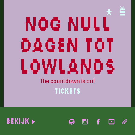
programma
nog null
dagen tot
lowlands
The countdown is on!
TICKETS
Zeyne
Bekijk