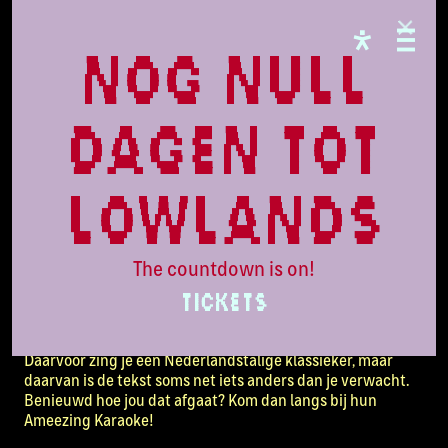
PARADISE
Ameezing
nog null
Karaoke
dagen tot
Onderzoek door Universiteit van Amsterdam
lowlands
We horen en gebruiken de hele dag allerlei talen, soms zelfs
binnen één gesprek of zin. Dat wisselen tussen talen wordt
ook wel codewisselen genoemd en kan tussen allerlei
The countdown is on!
verschillende talen plaatsvinden. Ook in muziek komen
TICKETS
veel codewisselingen voor. In dit onderzoek wil de
Universiteit van Amsterdam erachter komen hoeveel
moeite het eigenlijk kost om zo’n wisseling te maken.
Daarvoor zing je een Nederlandstalige klassieker, maar
daarvan is de tekst soms net iets anders dan je verwacht.
Benieuwd hoe jou dat afgaat? Kom dan langs bij hun
Ameezing Karaoke!