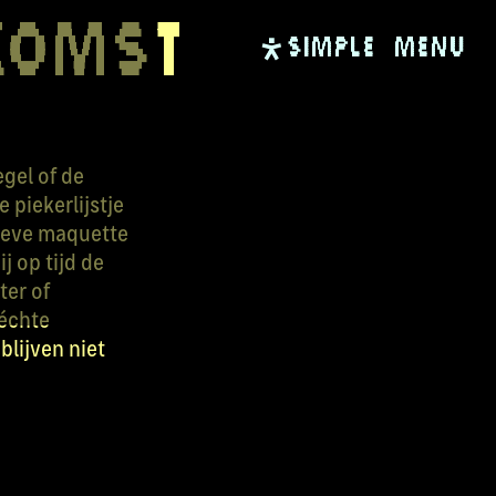
komst
SIMPLE
Menu
egel of de
 piekerlijstje
tieve maquette
j op tijd de
ter of
échte
blijven niet