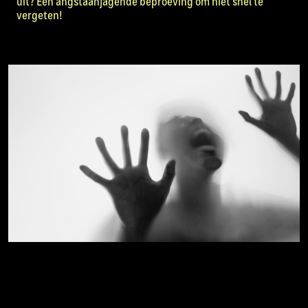
uit? Een angstaanjagende beproeving om niet snel te
vergeten!