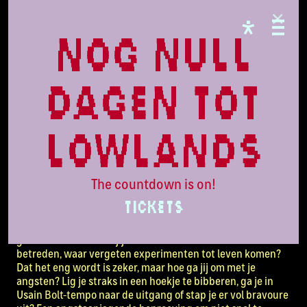
FREE STATE
Lowlands'
nog null
Haunted
dagen tot
House
lowlands
Onderzoek door: Universiteit Leiden
The countdown is on!
Er gebeuren vreemde dingen in de Flevoriaanse polder
TICKETS
sinds het oude, verlaten laboratorium van de Universiteit
Leiden zich hier op mysterieuze wijze heeft
gemanifesteerd. Heb jij de moed om dit duistere doolhof te
betreden, waar vergeten experimenten tot leven komen?
Dat het eng wordt is zeker, maar hoe ga jij om met je
angsten? Lig je straks in een hoekje te bibberen, ga je in
Usain Bolt-tempo naar de uitgang of stap je er vol bravoure