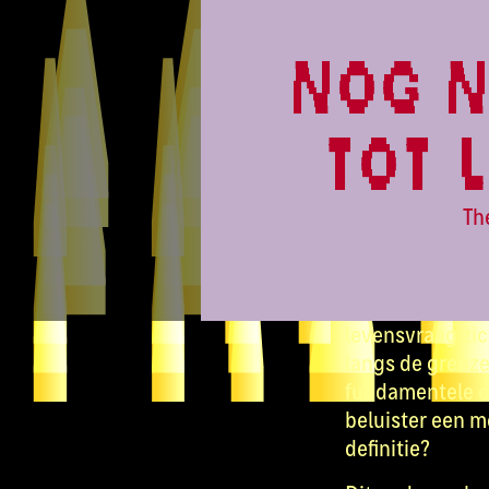
PARADISE
To Be
nog n
tot 
Onderzoek door
Th
Wat is jouw def
kunnen voortpla
beschouwd? In e
levensvraag zi
langs de grenzen
fundamentele e
beluister een m
definitie?