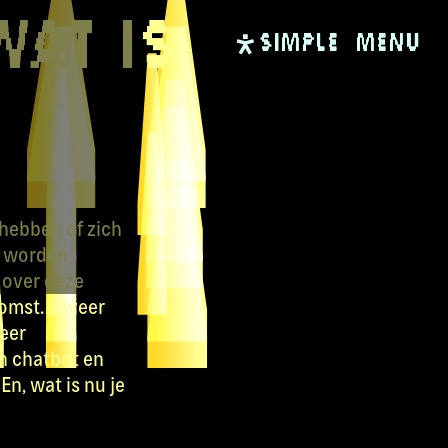
Wat Is
SIMPLE
Menu
 hebben of zich
d worden
 over deze
omst. Laveer
teer
n chatbot en
n, wat is nu je