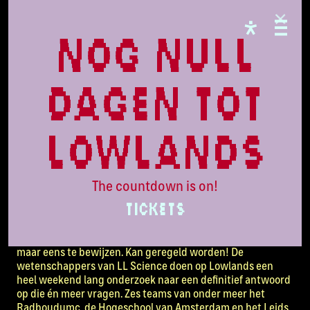
CAMPINGFLIGHT
Lowlands
nog null
Voor Een
dagen tot
Betere
lowlands
Wereld
The countdown is on!
TICKETS
Hoe zwalk je op alcohol? Kun je typen met je brein? Wat is
liefde? En is talent aangeboren? Theorieën zat, maar zie die
maar eens te bewijzen. Kan geregeld worden! De
wetenschappers van LL Science doen op Lowlands een
heel weekend lang onderzoek naar een definitief antwoord
op die én meer vragen. Zes teams van onder meer het
Radboudumc, de Hogeschool van Amsterdam en het Leids