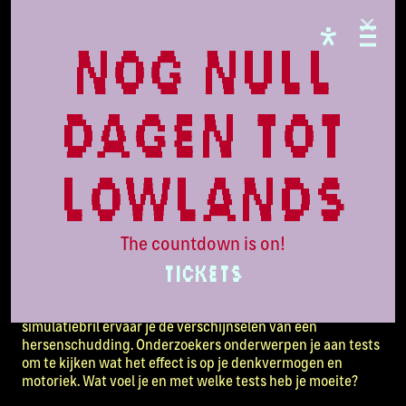
FREE STATE
Operation
nog null
head-bang
dagen tot
Onderzoek door Alzheimercentrum Amsterdam,
lowlands
Amsterdam UMC
Een hersenschudding komt af en toe voor bij sporten als
voetbal en vechtsport. Meestal verdwijnen de klachten
The countdown is on!
vanzelf, maar soms is er sprake van hersenschade op de
TICKETS
lange termijn. ‘Operation Head-Bang’ inventariseert de
symptomen van een hersenschudding om hersenletsel in
de sport adequater te herkennen. Met behulp van een
simulatiebril ervaar je de verschijnselen van een
hersenschudding. Onderzoekers onderwerpen je aan tests
om te kijken wat het effect is op je denkvermogen en
motoriek. Wat voel je en met welke tests heb je moeite?