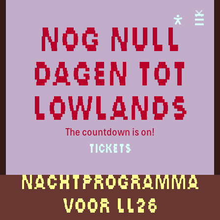
LL26
nog null
dagen tot
lowlands
The countdown is on!
TICKETS
Het
nachtprogramma
voor LL26