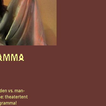
ramma
den vs. man-
e: theatertent
rogramma!