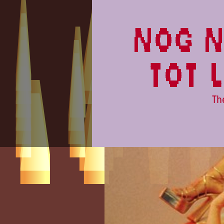
LOWLANDS
nog n
tot 
Th