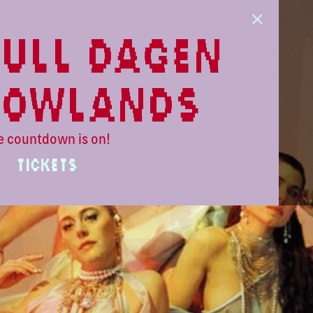
ull dagen
lowlands
e countdown is on!
TICKETS