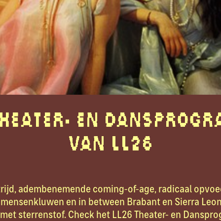
Theater- en Dansprog
van LL26
ijd, adembenemende coming-of-age, radicaal opvoe
e mensenkluwen en in between Brabant en Sierra Leon
d met sterrenstof. Check het LL26 Theater- en Dansp