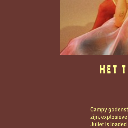
Het 
Campy godenstr
zijn, explosiev
Juliet is loade