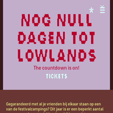
LL26
nog null
dagen tot
lowlands
The countdown is on!
TICKETS
Partyplekken
Gegarandeerd met al je vrienden bij elkaar staan op een
van de festivalcampings? Dit jaar is er een beperkt aantal